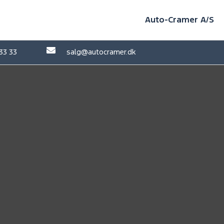
Auto-Cramer A/S

 33 33
salg@autocramer.dk