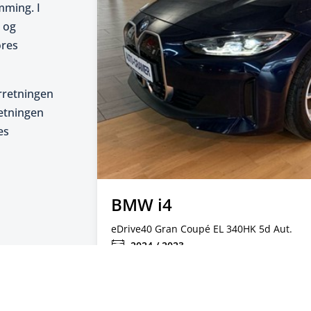
mming. I
n og
ores
orretningen
retningen
es
BMW i4
eDrive40 Gran Coupé EL 340HK 5d Aut.
2024 / 2023
49.142
EL
KONTANTPRIS