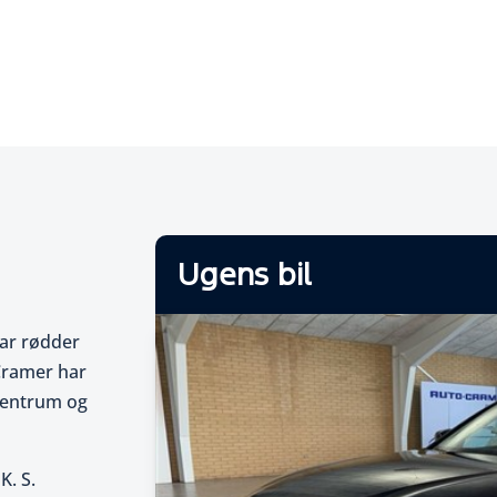
Biler til salg
Ugens bil
har rødder
-Cramer har
 centrum og
K. S.