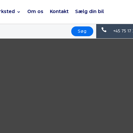
rksted
Om os
Kontakt
Sælg din bil

+45 75 17
Søg