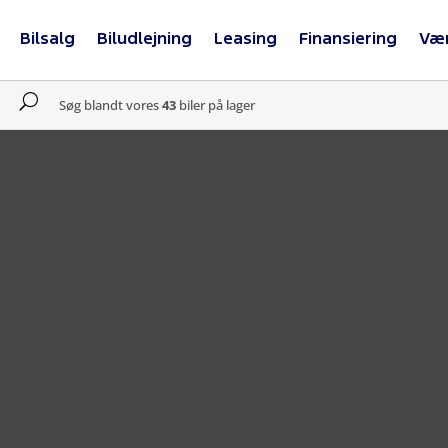
Bilsalg
Biludlejning
Leasing
Finansiering
Væ
U
Søg blandt vores
43
biler på lager