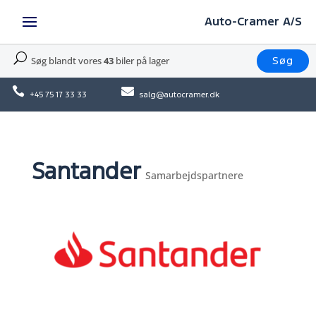
Auto-Cramer A/S
U
Søg blandt vores
43
biler på lager
Søg


+45 75 17 33 33
salg@autocramer.dk
Santander
Samarbejdspartnere