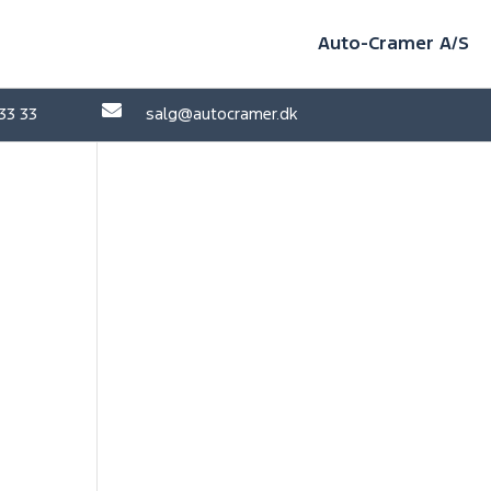
Auto-Cramer A/S

 33 33
salg@autocramer.dk