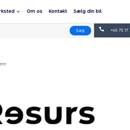
rksted
Om os
Kontakt
Sælg din bil

+45 75 17
Søg
ere