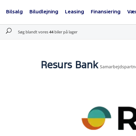
Bilsalg
Biludlejning
Leasing
Finansiering
Væ
U
Søg blandt vores
44
biler på lager
Resurs Bank
Samarbejdspartn