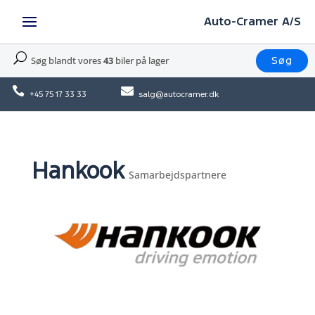
Auto-Cramer A/S
U
Søg blandt vores
43
biler på lager
Søg


+45 75 17 33 33
salg@autocramer.dk
Hankook
Samarbejdspartnere