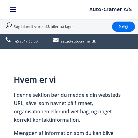
Auto-Cramer A/S
U
Søg blandt vores
43
biler på lager
Søg


+45 75 17 33 33
salg@autocramer.dk
Hvem er vi
I denne sektion bør du meddele din websteds
URL, såvel som navnet på firmaet,
organisationen eller indiviet bag, og noget
korrekt kontaktinformation.
Mængden af information som du kan blive