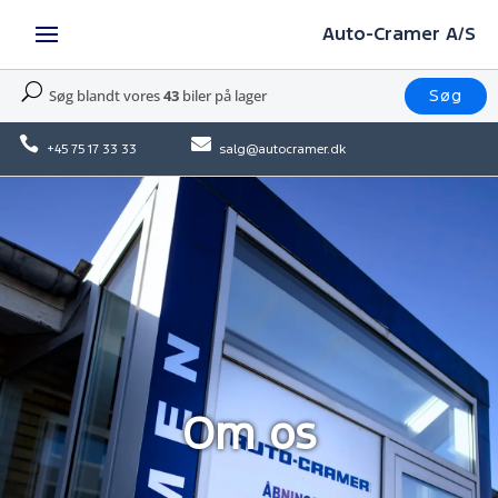
Auto-Cramer A/S
U
Søg blandt vores
43
biler på lager
Søg


+45 75 17 33 33
salg@autocramer.dk
Om os