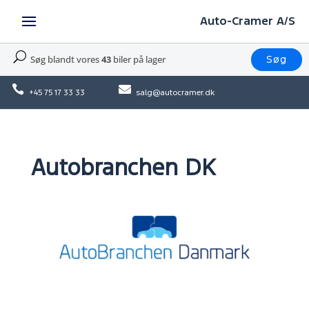
Auto-Cramer A/S
U
Søg blandt vores
43
biler på lager
Søg


+45 75 17 33 33
salg@autocramer.dk
Autobranchen DK