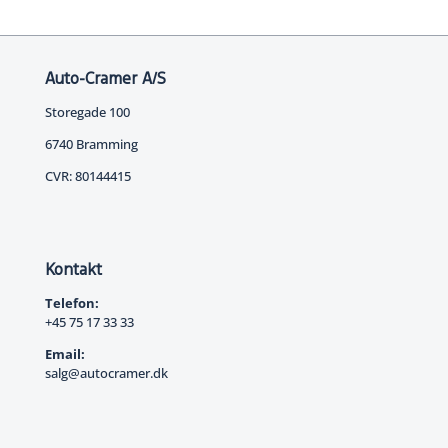
Auto-Cramer A/S
Storegade 100
6740 Bramming
CVR: 80144415
Kontakt
Telefon:
+45 75 17 33 33
Email:
salg@autocramer.dk