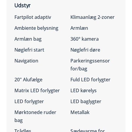
Udstyr
Fartpilot adaptiv
Klimaanlæg 2-zoner
Ambiente belysning
Armlæn
Armlæn bag
360° kamera
Nøglefri start
Nøglefri døre
Navigation
Parkeringssensor
for/bag
20" Alufælge
Fuld LED forlygter
Matrix LED forlygter
LED kørelys
LED forlygter
LED baglygter
Mørktonede ruder
Metallak
bag
Trådløs
Sædevarme for