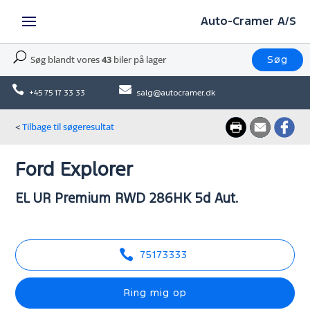
Auto-Cramer A/S
U
Søg blandt vores
43
biler på lager
Søg


+45 75 17 33 33
salg@autocramer.dk
<
Tilbage til søgeresultat
Ford Explorer
EL UR Premium RWD 286HK 5d Aut.
75173333
Ring mig op