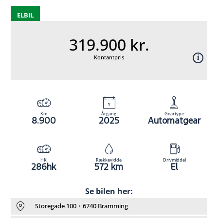
ELBIL
319.900 kr.
Kontantpris
Km
Årgang
Geartype
8.900
2025
Automatgear
HK
Rækkevidde
Drivmiddel
286hk
572 km
El
Se bilen her:
Storegade 100
6740 Bramming